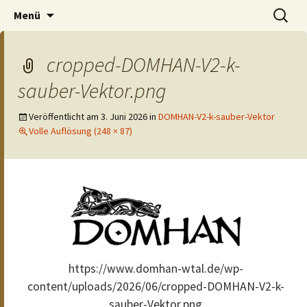
Der Pub auf dem Ölberg
Zum
Suchen
DOMHAN
Menü
Inhalt
nach:
springen
cropped-DOMHAN-V2-k-
sauber-Vektor.png
Veröffentlicht am
3. Juni 2026
in
DOMHAN-V2-k-sauber-Vektor
Volle Auflösung (248 × 87)
https://www.domhan-wtal.de/wp-
content/uploads/2026/06/cropped-DOMHAN-V2-k-
sauber-Vektor.png