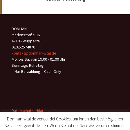
DOMHAN
Marienstraße 36
42105 Wuppertal
0202-2574870
kontakt@domhan-wtal.de
Mo. bis Sa. von 19.00 - 01.00 Uhr
Sonntags Ruhetag
– Nur Barzahlung – Cash Only
Datenschutzerklärung
Domhan-wtal.de verwendet Cookies, um Ihnen den bestmöglichen
Impressum/Anfahrt
Service zu gewährleisten. Wenn Sie auf der Seite weitersurfen stimmen