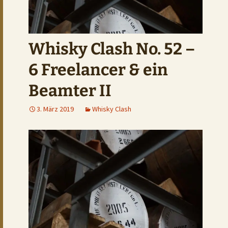
Whisky Clash No. 52 –
6 Freelancer & ein
Beamter II
3. März 2019
Whisky Clash