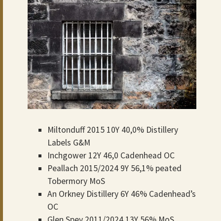
Miltonduff 2015 10Y 40,0% Distillery
Labels G&M
Inchgower 12Y 46,0 Cadenhead OC
Peallach 2015/2024 9Y 56,1% peated
Tobermory MoS
An Orkney Distillery 6Y 46% Cadenhead’s
OC
Glen Spey 2011/2024 13Y 56% MoS