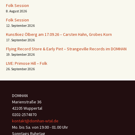
Folk Session
8. August 2026
Folk Session
12. September 2026
Kunstkiez Ölberg am 17.09.26 – Carsten Hahn, Grobes Korn
17. September 2026
Flying Record Store & Early Pint – Strangeville Records im DOMHAN
19. September 2026
LIVE: Primose Hill – Folk
26. September 2026
DOMHAN
Marienstraße 36
42105 Wuppertal
0202-2574870
kontakt@domhan-wtal.de
Mo. bis Sa. von 19.00 - 01.00 Uhr
Sonntags Ruhetag