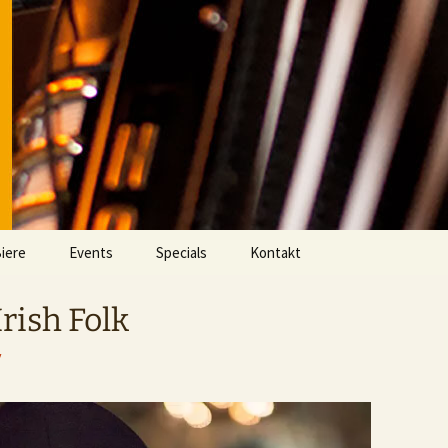
iere
Events
Specials
Kontakt
Aktuell
Videos
rish Folk
Eventarchiv
Fußball im DOMHAN
v
Whisky Clash Archiv