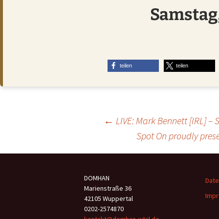
Samstag,
teilen
teilen
Beitragsnavigation
←
LIVE: Mark Bennett [IRL] – 
Spot On proudly pres
DOMHAN
Date
Marienstraße 36
Impr
42105 Wuppertal
0202-2574870
kontakt@domhan-wtal.de