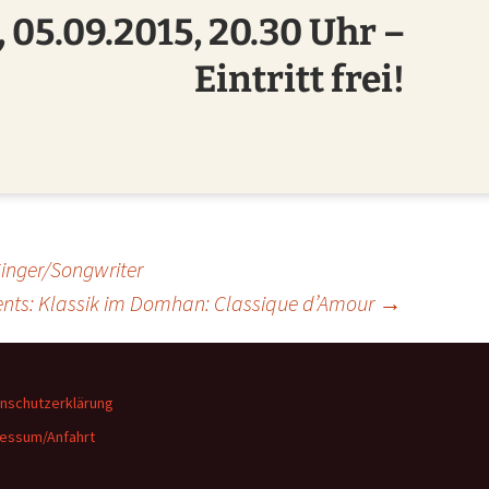
 05.09.2015, 20.30 Uhr –
Eintritt frei!
Singer/Songwriter
ents: Klassik im Domhan: Classique d’Amour
→
nschutzerklärung
essum/Anfahrt