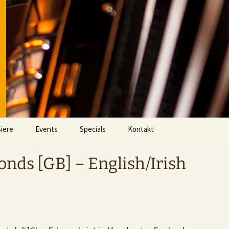
iere
Events
Specials
Kontakt
Aktuell
Videos
nds [GB] – English/Irish
Eventarchiv
Fußball im DOMHAN
Whisky Clash Archiv