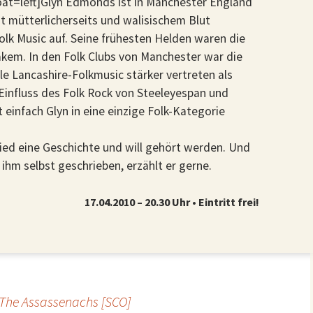
oat=left]Glyn Edmonds ist in Manchester England
t mütterlicherseits und walisischem Blut
Folk Music auf. Seine frühesten Helden waren die
em. In den Folk Clubs von Manchester war die
ale Lancashire-Folkmusic stärker vertreten als
 Einfluss des Folk Rock von Steeleyespan und
t einfach Glyn in eine einzige Folk-Kategorie
Lied eine Geschichte und will gehört werden. Und
ihm selbst geschrieben, erzählt er gerne.
17.04.2010 – 20.30 Uhr • Eintritt frei!
The Assassenachs [SCO]