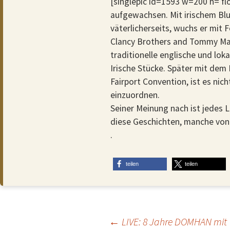
[singlepic id=1593 w=200 h= fl
aufgewachsen. Mit irischem Blu
väterlicherseits, wuchs er mit 
Clancy Brothers and Tommy Mak
traditionelle englische und lok
Irische Stücke. Später mit dem
Fairport Convention, ist es nich
einzuordnen.
Seiner Meinung nach ist jedes 
diese Geschichten, manche von 
.
teilen
teilen
Beitragsnavigation
←
LIVE: 8 Jahre DOMHAN mit 