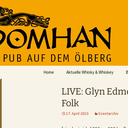
Der Pub auf dem Ölberg
Zum
Inhalt
springen
DOMHAN
Home
Aktuelle Whisky & Whiskey
B
LIVE: Glyn Edmo
Folk
17. April 2010
Eventarchiv