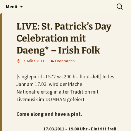
Der Pub auf dem Ölberg
Zum
Suchen
DOMHAN
Menü
Inhalt
nach:
springen
LIVE: St. Patrick’s Day
Celebration mit
Daeng* – Irish Folk
17. März 2011
Eventarchiv
[singlepic id=1572 w=200 h= float=left]Jedes
Jahr am 17.03. wird der irische
Nationalfeiertag in alter Tradition mit
Livemusik im DOMHAN gefeiert.
Come along and have a pint.
17.03.2011 – 19.00 Uhr • Eintritt frei!