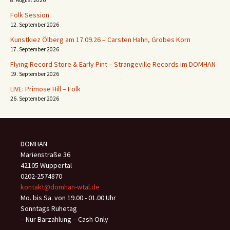
8. August 2026
Folk Session
12. September 2026
Kunstkiez Ölberg am 17.09.26 – Carsten Hahn, Grobes Korn
17. September 2026
Flying Record Store & Early Pint – Strangeville Records im DOMHAN
19. September 2026
LIVE: Primose Hill – Folk
26. September 2026
DOMHAN
Marienstraße 36
42105 Wuppertal
0202-2574870
kontakt@domhan-wtal.de
Mo. bis Sa. von 19.00 - 01.00 Uhr
Sonntags Ruhetag
– Nur Barzahlung – Cash Only