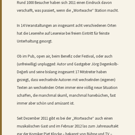
Rund 1000 Besucher haben sich 2011 einen Eindruck davon
verschafft, was passiert, wenn die „Wortwache“ Station macht.
In 14 Veranstaltungen an insgesamt acht verschiedenen Orten
hat die Lesereihe auf Lesereise bei freiem Eintritt für feinste
Unterhaltung gesorgt.
Ob im Pub, open air, beim Benefiz oder Festival, oder auch
(unfreiwillig) unplugged: Autor und Gastgeber Jörg Degenkolb-
De
ğerli und seine bislang insgesamt 17 Mitstreiter haben
gezeigt, dass wechselnde Autoren mit wechselnden (eigenen)
Texten an wechselnden Orten immer eine völlig neue Situation
schaffen, die manchmal skurril, manchmal hanebüchen, fast
immer aber schön und amüsant ist.
Seit Dezember 2011 gibt es bei der „Wortwache“ auch einen
musikalischen Gast und im Februar 2012 las zum Jahresauftakt
gar der Komiker Piet Klocke – bekannt von Bühne und TV –