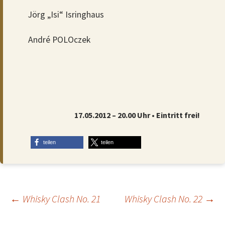
Jörg „Isi“ Isringhaus
André POLOczek
17.05.2012 – 20.00 Uhr • Eintritt frei!
teilen
teilen
Beitragsnavigation
←
Whisky Clash No. 21
Whisky Clash No. 22
→