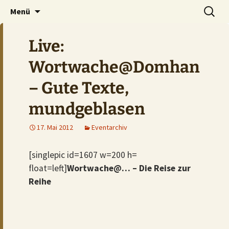
Der Pub auf dem Ölberg
Zum
Suchen
DOMHAN
Menü
Inhalt
nach:
springen
Live:
Wortwache@Domhan
– Gute Texte,
mundgeblasen
17. Mai 2012
Eventarchiv
[singlepic id=1607 w=200 h=
float=left]
Wortwache@… – Die Reise zur
Reihe