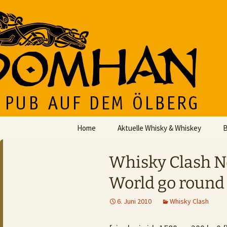
Der Pub auf dem Ölberg
Zum
Inhalt
springen
DOMHAN
Home
Aktuelle Whisky & Whiskey
B
Whisky Clash N
World go round
6. Juni 2010
Whisky Clash