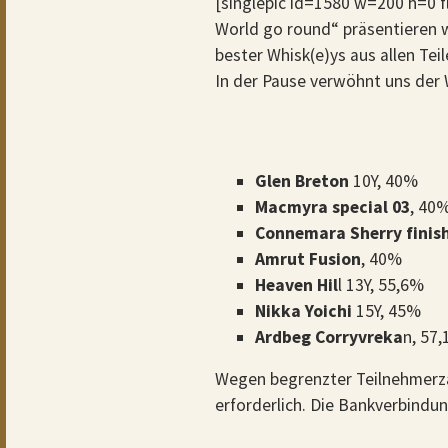
[singlepic id=1580 w=200 h=0 
World go round“ präsentieren 
bester Whisk(e)ys aus allen Teil
In der Pause verwöhnt uns der 
Glen Breton
10Y, 40%
Macmyra specia
l 03
, 40
Connemara Sherry finis
Amrut Fu
sion
, 40%
Heaven Hil
l 13Y, 55,6%
Nikka Yoichi
15Y, 45%
Ardbeg Corryvreka
n, 57
Wegen begrenzter Teilnehmerza
erforderlich. Die Bankverbindu