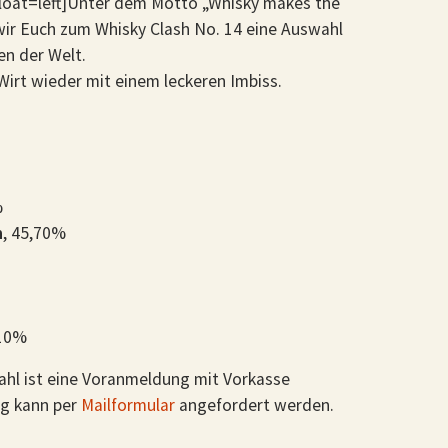
float=left]Unter dem Motto „Whisky makes the
wir Euch zum Whisky Clash No. 14 eine Auswahl
en der Welt.
Wirt wieder mit einem leckeren Imbiss.
%
h
, 45,70%
,10%
hl ist eine Voranmeldung mit Vorkasse
ng kann per
Mailformular
angefordert werden.