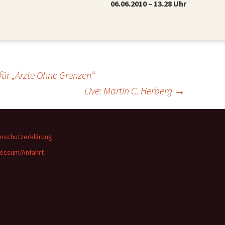
06.06.2010 – 13.28 Uhr
 für „Ärzte Ohne Grenzen“
Live: Martin C. Herberg
→
nschutzerklärung
essum/Anfahrt