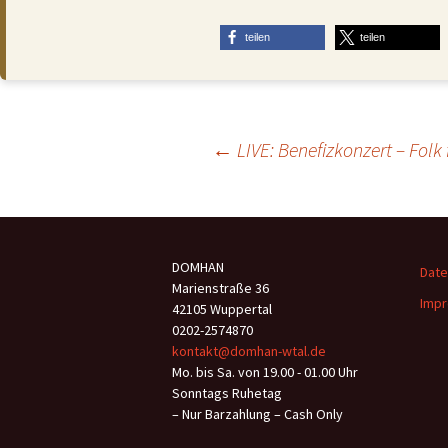
teilen
teilen
Beitragsnavigation
←
LIVE: Benefizkonzert – Folk
DOMHAN
Date
Marienstraße 36
Impr
42105 Wuppertal
0202-2574870
kontakt@domhan-wtal.de
Mo. bis Sa. von 19.00 - 01.00 Uhr
Sonntags Ruhetag
– Nur Barzahlung – Cash Only