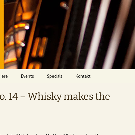
iere
Events
Specials
Kontakt
Aktuell
Videos
o. 14 – Whisky makes the
Eventarchiv
Fußball im DOMHAN
Whisky Clash Archiv