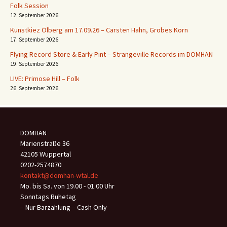
Folk Session
12. September 2026
Kunstkiez Ölberg am 17.09.26 – Carsten Hahn, Grobes Korn
17. September 2026
Flying Record Store & Early Pint – Strangeville Records im DOMHAN
19. September 2026
LIVE: Primose Hill – Folk
26. September 2026
DOMHAN
Marienstraße 36
42105 Wuppertal
0202-2574870
kontakt@domhan-wtal.de
Mo. bis Sa. von 19.00 - 01.00 Uhr
Sonntags Ruhetag
– Nur Barzahlung – Cash Only