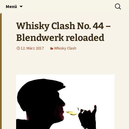
Der Pub auf dem Ölberg
Zum
Suchen
DOMHAN
Menü
Inhalt
nach:
springen
Whisky Clash No. 44 –
Blendwerk reloaded
12. März 2017
Whisky Clash