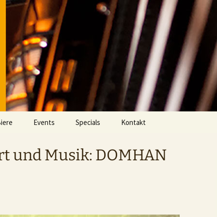
iere
Events
Specials
Kontakt
Aktuell
Videos
ort und Musik: DOMHAN
Eventarchiv
Fußball im DOMHAN
Whisky Clash Archiv