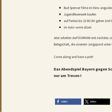
Bud Spencer Filme im Kino anguck
Jugendfeuerwerk kaufen
auf Parties bis 22.00 Uhr gehen (mit 
im Auto vorne sitzen
aber arbeiten darf DOMHAN erst nächstes J
Belegschaft, die unserem Jungspund unter d
Come along and have a pint!
Das Abendspiel Bayern gegen Sc
nur am Tresen !
teilen
teilen