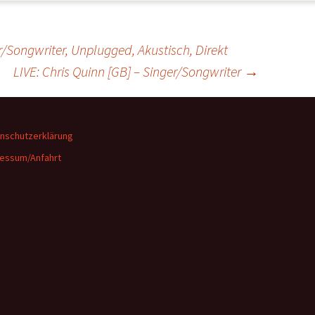
/Songwriter, Unplugged, Akustisch, Direkt
LIVE: Chris Quinn [GB] – Singer/Songwriter
→
nschutzerklärung
essum/Anfahrt