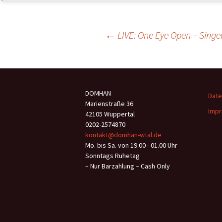
Beitragsnavigation
←
LIVE: One Eye Open – Singer
DOMHAN
Date
Marienstraße 36
Impr
42105 Wuppertal
0202-2574870
kontakt@domhan-wtal.de
Mo. bis Sa. von 19.00 - 01.00 Uhr
Sonntags Ruhetag
– Nur Barzahlung – Cash Only