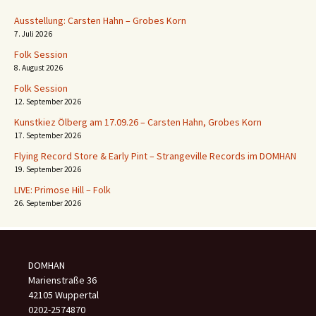
Ausstellung: Carsten Hahn – Grobes Korn
7. Juli 2026
Folk Session
8. August 2026
Folk Session
12. September 2026
Kunstkiez Ölberg am 17.09.26 – Carsten Hahn, Grobes Korn
17. September 2026
Flying Record Store & Early Pint – Strangeville Records im DOMHAN
19. September 2026
LIVE: Primose Hill – Folk
26. September 2026
DOMHAN
Marienstraße 36
42105 Wuppertal
0202-2574870