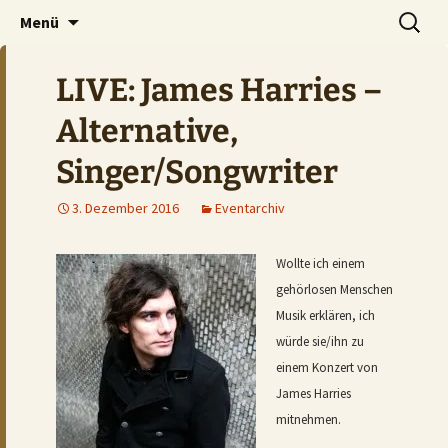
Der Pub auf dem Ölberg
Zum
Suchen
DOMHAN
Menü
Inhalt
nach:
springen
LIVE: James Harries –
Alternative,
Singer/Songwriter
3. Dezember 2016
Eventarchiv
Wollte ich einem
gehörlosen Menschen
Musik erklären, ich
würde sie/ihn zu
einem Konzert von
James Harries
mitnehmen.