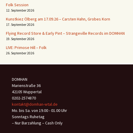
Folk Session
12. September 2026
Kunstkiez Ölberg am 17.09.26 – Carsten Hahn, Grobes Korn
17. September 2026
Flying Record Store & Early Pint – Strangeville Records im DOMHAN
19. September 2026
LIVE: Primose Hill – Folk
26. September 2026
DOMHAN
Marienstraße 36
42105 Wuppertal
0202-2574870
kontakt@domhan-wtal.de
Mo. bis Sa. von 19.00 - 01.00 Uhr
Sonntags Ruhetag
– Nur Barzahlung – Cash Only