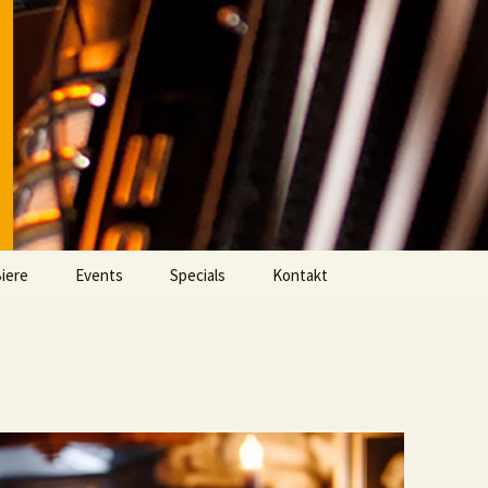
iere
Events
Specials
Kontakt
Aktuell
Videos
Eventarchiv
Fußball im DOMHAN
Whisky Clash Archiv