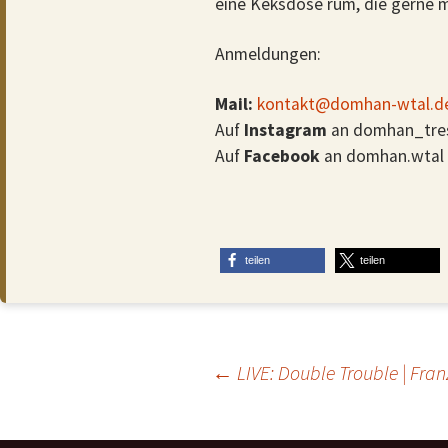
eine Keksdose rum, die gerne mi
Anmeldungen:
Mail:
kontakt@domhan-wtal.d
Auf
Instagram
an domhan_tre
Auf
Facebook
an domhan.wtal
teilen
teilen
Beitragsnavigation
←
LIVE: Double Trouble | Franz