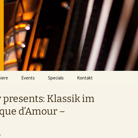
iere
Events
Specials
Kontakt
Aktuell
Videos
 presents: Klassik im
Eventarchiv
Fußball im DOMHAN
que d’Amour –
Whisky Clash Archiv
v