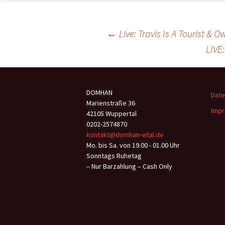
Beitragsnavigation
←
Live: Travis Is A Tourist &
LIVE
DOMHAN
Date
Marienstraße 36
Impr
42105 Wuppertal
0202-2574870
kontakt@domhan-wtal.de
Mo. bis Sa. von 19.00 - 01.00 Uhr
Sonntags Ruhetag
– Nur Barzahlung – Cash Only