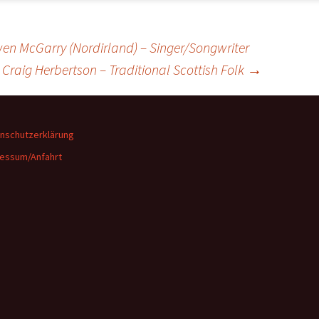
 Owen McGarry (Nordirland) – Singer/Songwriter
: Craig Herbertson – Traditional Scottish Folk
→
nschutzerklärung
essum/Anfahrt